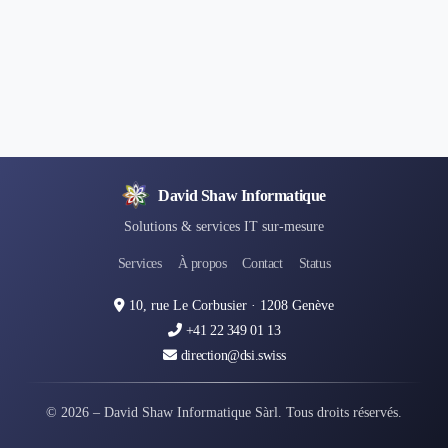
David Shaw Informatique
Solutions & services IT sur-mesure
Services
À propos
Contact
Status
We use cookies to ensure you get the best experience.
Learn
10, rue Le Corbusier · 1208 Genève
more
+41 22 349 01 13
Analytics
Marketing
Functional
direction@dsi.swiss
SAVE
© 2026 – David Shaw Informatique Sàrl. Tous droits réservés.